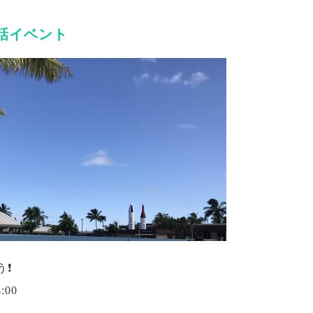
話イベント
❗️
8:00