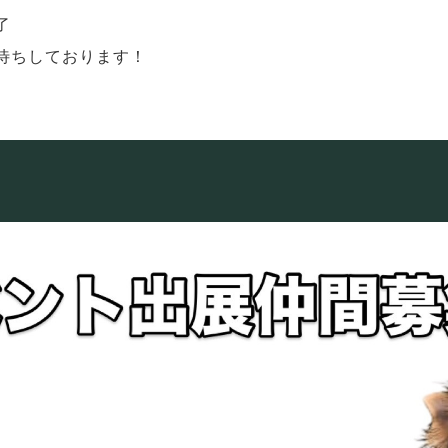
了
待ちしております！