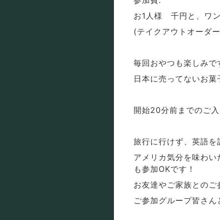
参加費:
お1人様 千円と、ワ
(テイクアウトオーダー
毎回おやつも楽しみです
日本に売ってないお菓
開始20分前までのご
旅行に行けず、英語を
アメリカ気分を味わい
も参加OKです！
お友達やご家族とのご
ご参加グループ皆さん