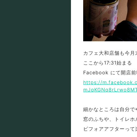
カフェ大和店舗も今月
ここから17:31始まる
Facebook にて
https://m.facebook
mJqKGNq8rLrwo8MT
細かなところは自分で
窓のふちや、トイレホ
ビフォアアフターって