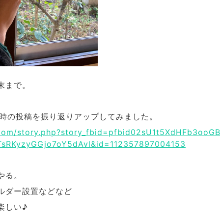
末まで。
開店前時の投稿を振り返りアップしてみました。
.com/story.php?story_fbid=pfbid02sU1t5XdHFb3oo
sRKyzyGGjo7oY5dAvl&id=112357897004153
やる。
ルダー設置などなど
楽しい♪