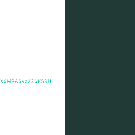
GBX9MRASvzX26KSRj1