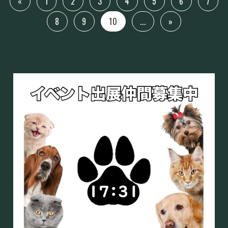
«
1
2
3
4
5
6
7
8
9
10
...
»