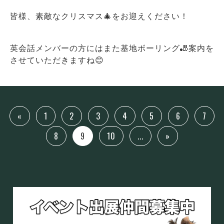
皆様、素敵なクリスマス🎄をお迎えください！
英会話メンバーの方にはまた基地ボーリング🎳案内を
させていただきますね😊
«
1
2
3
4
5
6
7
8
9
10
...
»